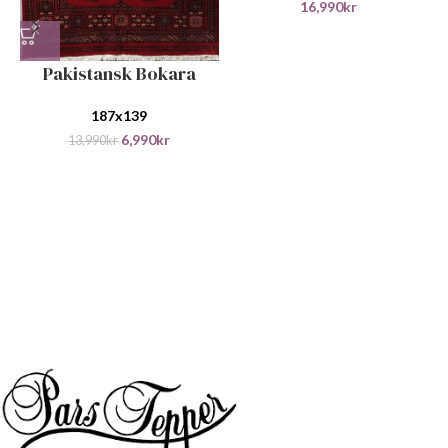
16,990
kr
Pakistansk Bokara
187x139
6,990
kr
13,990
kr