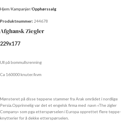
Hjem
Kampanjer
Opphørssalg
Produktnummer:
244678
Afghansk Ziegler
229
x
177
Ull på bommullsrenning
Ca 160000 knuter/kvm
Mønsteret på disse teppene stammer fra Arak området i nordlige
Persia.Opprinnelig var det et engelsk firma med navn «The zigler
Company» som pga etterspørselen i Europa opprettet flere teppe-
knytterier for å dekke etterspørselen.