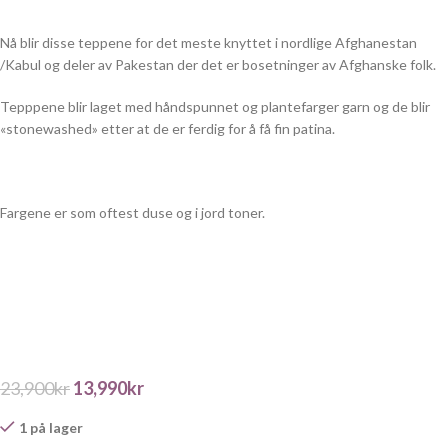
Nå blir disse teppene for det meste knyttet i nordlige Afghanestan
/Kabul og deler av Pakestan der det er bosetninger av Afghanske folk.
Tepppene blir laget med håndspunnet og plantefarger garn og de blir
«stonewashed» etter at de er ferdig for å få fin patina.
Fargene er som oftest duse og i jord toner.
23,900
kr
13,990
kr
1 på lager