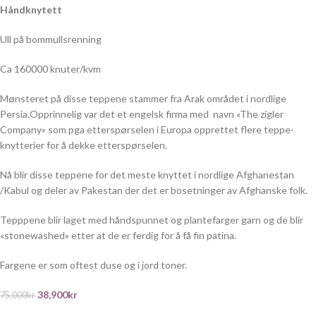
Håndknytett
Ull på bommullsrenning
Ca 160000 knuter/kvm
Mønsteret på disse teppene stammer fra Arak området i nordlige
Persia.Opprinnelig var det et engelsk firma med
navn «The zigler
Company» som pga etterspørselen i Europa opprettet flere teppe-
knytterier for å dekke etterspørselen.
Nå blir disse teppene for det meste knyttet i nordlige Afghanestan
/Kabul og deler av Pakestan der det er bosetninger av Afghanske folk.
Tepppene blir laget med håndspunnet og plantefarger garn og de blir
«stonewashed» etter at de er ferdig for å få fin patina.
Fargene er som oftest duse og i jord toner.
38,900
kr
75,000
kr