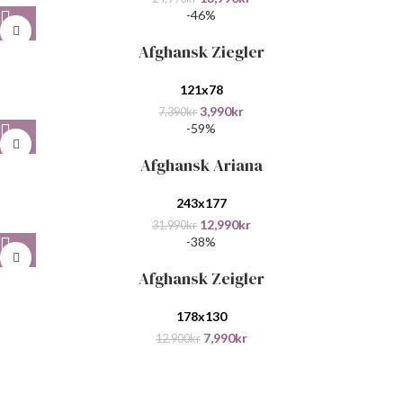
-46%
Afghansk Ziegler
121x78
3,990
kr
7,390
kr
-59%
Afghansk Ariana
243x177
12,990
kr
31,990
kr
-38%
Afghansk Zeigler
178x130
7,990
kr
12,900
kr