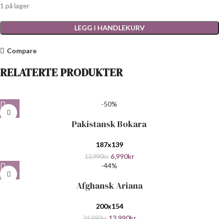
1 på lager
LEGG I HANDLEKURV
Compare
RELATERTE PRODUKTER
-50%
Pakistansk Bokara
187x139
6,990
kr
13,990
kr
-44%
Afghansk Ariana
200x154
13,990
kr
24,990
kr