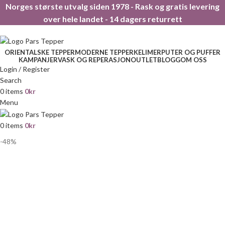
Norges største utvalg siden 1978 - Rask og gratis levering
over hele landet - 14 dagers returrett
ORIENTALSKE TEPPER
MODERNE TEPPER
KELIMER
PUTER OG PUFFER
KAMPANJER
VASK OG REPERASJON
OUTLET
BLOGG
OM OSS
Login / Register
Search
0
items
0
kr
Menu
0
items
0
kr
-48%