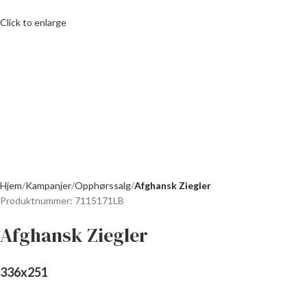
Click to enlarge
Hjem
Kampanjer
Opphørssalg
Afghansk Ziegler
Produktnummer:
7115171LB
Afghansk Ziegler
336
x
251