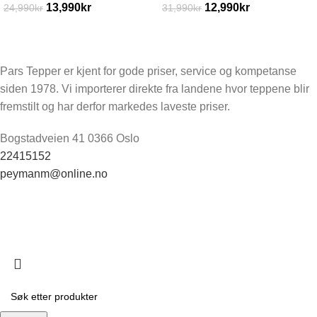
13,990
kr
12,990
kr
24,990
kr
31,990
kr
Pars Tepper er kjent for gode priser, service og kompetanse
siden 1978. Vi importerer direkte fra landene hvor teppene blir
fremstilt og har derfor markedes laveste priser.
Bogstadveien 41 0366 Oslo
22415152
peymanm@online.no