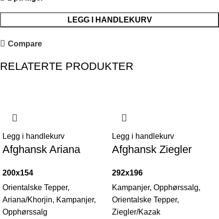
LEGG I HANDLEKURV
Compare
RELATERTE PRODUKTER
-44%
-59%
Legg i handlekurv
Legg i handlekurv
Afghansk Ariana
Afghansk Ziegler
200x154
292x196
Orientalske Tepper
,
Kampanjer
,
Opphørssalg
,
Ariana/Khorjin
,
Kampanjer
,
Orientalske Tepper
,
Opphørssalg
Ziegler/Kazak