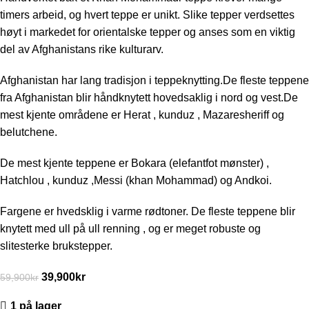
timers arbeid, og hvert teppe er unikt. Slike tepper verdsettes
høyt i markedet for orientalske tepper og anses som en viktig
del av Afghanistans rike kulturarv.
Afghanistan har lang tradisjon i teppeknytting.De fleste teppene
fra Afghanistan blir håndknytett hovedsaklig i nord og vest.De
mest kjente områdene er Herat , kunduz , Mazaresheriff og
belutchene.
De mest kjente teppene er Bokara (elefantfot mønster) ,
Hatchlou , kunduz ,Messi (khan Mohammad) og Andkoi.
Fargene er hvedsklig i varme rødtoner. De fleste teppene blir
knytett med ull på ull renning , og er meget robuste og
slitesterke brukstepper.
39,900
kr
59,900
kr
1 på lager