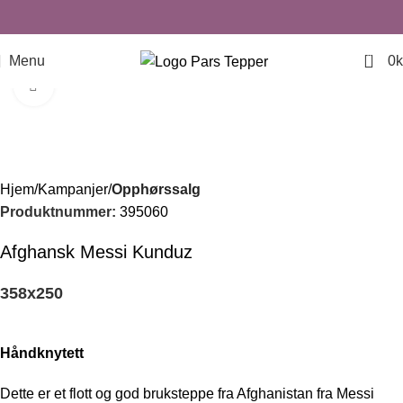
0
Menu
0
k
Click to enlarge
-33%
Hjem
Kampanjer
Opphørssalg
Produktnummer:
395060
Afghansk Messi Kunduz
358
x
250
Håndknytett
Dette er et flott og god bruksteppe fra Afghanistan fra Messi