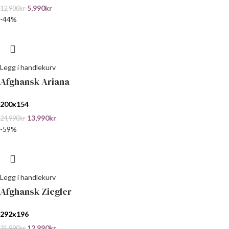
5,990
kr
12,900
kr
-44%
Legg i handlekurv
Afghansk Ariana
200x154
13,990
kr
24,990
kr
-59%
Legg i handlekurv
Afghansk Ziegler
292x196
12,990
kr
31,990
kr