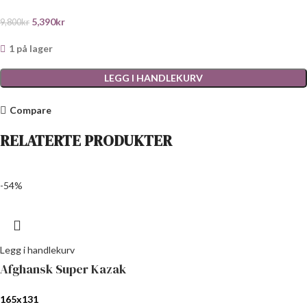
5,390
kr
9,800
kr
1 på lager
LEGG I HANDLEKURV
Compare
RELATERTE PRODUKTER
-54%
Legg i handlekurv
Afghansk Super Kazak
165x131