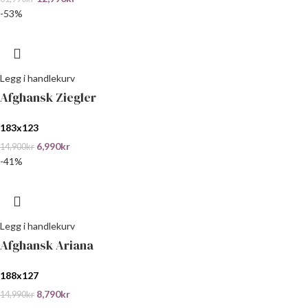
-53%
Legg i handlekurv
Afghansk Ziegler
183x123
6,990
kr
14,900
kr
-41%
Legg i handlekurv
Afghansk Ariana
188x127
8,790
kr
14,990
kr