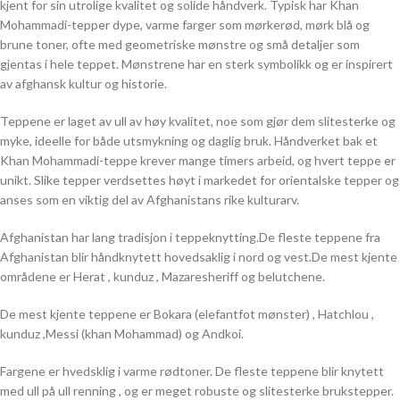
kjent for sin utrolige kvalitet og solide håndverk. Typisk har Khan
Mohammadi-tepper dype, varme farger som mørkerød, mørk blå og
brune toner, ofte med geometriske mønstre og små detaljer som
gjentas i hele teppet. Mønstrene har en sterk symbolikk og er inspirert
av afghansk kultur og historie.
Teppene er laget av ull av høy kvalitet, noe som gjør dem slitesterke og
myke, ideelle for både utsmykning og daglig bruk. Håndverket bak et
Khan Mohammadi-teppe krever mange timers arbeid, og hvert teppe er
unikt. Slike tepper verdsettes høyt i markedet for orientalske tepper og
anses som en viktig del av Afghanistans rike kulturarv.
Afghanistan har lang tradisjon i teppeknytting.De fleste teppene fra
Afghanistan blir håndknytett hovedsaklig i nord og vest.De mest kjente
områdene er Herat , kunduz , Mazaresheriff og belutchene.
De mest kjente teppene er Bokara (elefantfot mønster) , Hatchlou ,
kunduz ,Messi (khan Mohammad) og Andkoi.
Fargene er hvedsklig i varme rødtoner. De fleste teppene blir knytett
med ull på ull renning , og er meget robuste og slitesterke brukstepper.