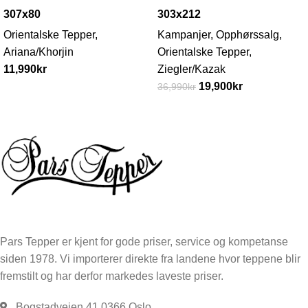
307x80
303x212
Orientalske Tepper
,
Kampanjer
,
Opphørssalg
,
Ariana/Khorjin
Orientalske Tepper
,
11,990
kr
Ziegler/Kazak
19,900
kr
36,990
kr
Pars Tepper er kjent for gode priser, service og kompetanse
siden 1978. Vi importerer direkte fra landene hvor teppene blir
fremstilt og har derfor markedes laveste priser.
Bogstadveien 41 0366 Oslo