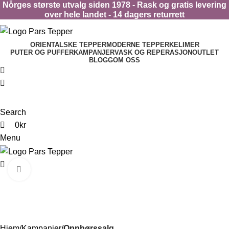
0
0
Norges største utvalg siden 1978 - Rask og gratis levering
over hele landet - 14 dagers returrett
ORIENTALSKE TEPPER
MODERNE TEPPER
KELIMER
PUTER OG PUFFER
KAMPANJER
VASK OG REPERASJON
OUTLET
BLOGG
OM OSS
Search
0
kr
Menu
0
kr
Click to enlarge
-60%
Hjem
Kampanjer
Opphørssalg