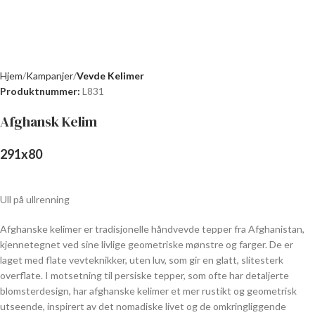
Hjem
Kampanjer
Vevde Kelimer
Produktnummer:
L831
Afghansk Kelim
291
x
80
Ull på ullrenning
Afghanske kelimer er tradisjonelle håndvevde tepper fra Afghanistan,
kjennetegnet ved sine livlige geometriske mønstre og farger. De er
laget med flate vevteknikker, uten luv, som gir en glatt, slitesterk
overflate. I motsetning til persiske tepper, som ofte har detaljerte
blomsterdesign, har afghanske kelimer et mer rustikt og geometrisk
utseende, inspirert av det nomadiske livet og de omkringliggende