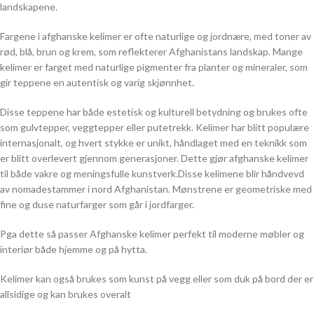
landskapene.
Fargene i afghanske kelimer er ofte naturlige og jordnære, med toner av
rød, blå, brun og krem, som reflekterer Afghanistans landskap. Mange
kelimer er farget med naturlige pigmenter fra planter og mineraler, som
gir teppene en autentisk og varig skjønnhet.
Disse teppene har både estetisk og kulturell betydning og brukes ofte
som gulvtepper, veggtepper eller putetrekk. Kelimer har blitt populære
internasjonalt, og hvert stykke er unikt, håndlaget med en teknikk som
er blitt overlevert gjennom generasjoner. Dette gjør afghanske kelimer
til både vakre og meningsfulle kunstverk.Disse kelimene blir håndvevd
av nomadestammer i nord Afghanistan. Mønstrene er geometriske med
fine og duse naturfarger som går i jordfarger.
Pga dette så passer Afghanske kelimer perfekt til moderne møbler og
interiør både hjemme og på hytta.
Kelimer kan også brukes som kunst på vegg eller som duk på bord der er
allsidige og kan brukes overalt