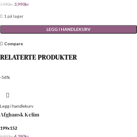
3,990
kr
7,990
kr
1 på lager
LEGG I HANDLEKURV
Compare
RELATERTE PRODUKTER
-56%
Legg i handlekurv
Afghansk Kelim
199x152
4,390
kr
9,900
kr