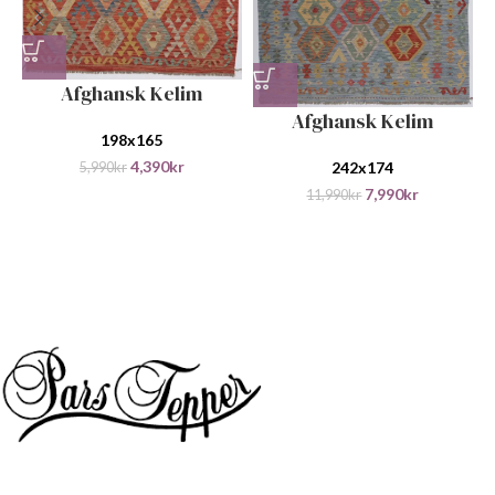
Afghansk Kelim
Afghansk Kelim
198x165
4,390
kr
242x174
5,990
kr
7,990
kr
11,990
kr