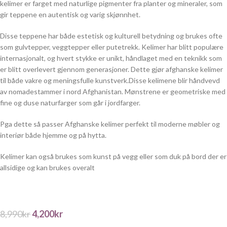
kelimer er farget med naturlige pigmenter fra planter og mineraler, som
gir teppene en autentisk og varig skjønnhet.
Disse teppene har både estetisk og kulturell betydning og brukes ofte
som gulvtepper, veggtepper eller putetrekk. Kelimer har blitt populære
internasjonalt, og hvert stykke er unikt, håndlaget med en teknikk som
er blitt overlevert gjennom generasjoner. Dette gjør afghanske kelimer
til både vakre og meningsfulle kunstverk.Disse kelimene blir håndvevd
av nomadestammer i nord Afghanistan. Mønstrene er geometriske med
fine og duse naturfarger som går i jordfarger.
Pga dette så passer Afghanske kelimer perfekt til moderne møbler og
interiør både hjemme og på hytta.
Kelimer kan også brukes som kunst på vegg eller som duk på bord der er
allsidige og kan brukes overalt
8,990
kr
4,200
kr