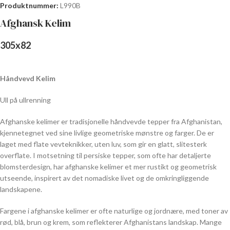
Produktnummer:
L990B
Afghansk Kelim
305
x
82
Håndvevd Kelim
Ull på ullrenning
Afghanske kelimer er tradisjonelle håndvevde tepper fra Afghanistan,
kjennetegnet ved sine livlige geometriske mønstre og farger. De er
laget med flate vevteknikker, uten luv, som gir en glatt, slitesterk
overflate. I motsetning til persiske tepper, som ofte har detaljerte
blomsterdesign, har afghanske kelimer et mer rustikt og geometrisk
utseende, inspirert av det nomadiske livet og de omkringliggende
landskapene.
Fargene i afghanske kelimer er ofte naturlige og jordnære, med toner av
rød, blå, brun og krem, som reflekterer Afghanistans landskap. Mange