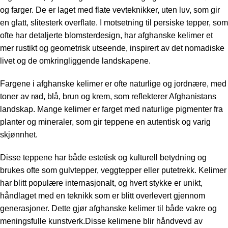
og farger. De er laget med flate vevteknikker, uten luv, som gir
en glatt, slitesterk overflate. I motsetning til persiske tepper, som
ofte har detaljerte blomsterdesign, har afghanske kelimer et
mer rustikt og geometrisk utseende, inspirert av det nomadiske
livet og de omkringliggende landskapene.
Fargene i afghanske kelimer er ofte naturlige og jordnære, med
toner av rød, blå, brun og krem, som reflekterer Afghanistans
landskap. Mange kelimer er farget med naturlige pigmenter fra
planter og mineraler, som gir teppene en autentisk og varig
skjønnhet.
Disse teppene har både estetisk og kulturell betydning og
brukes ofte som gulvtepper, veggtepper eller putetrekk. Kelimer
har blitt populære internasjonalt, og hvert stykke er unikt,
håndlaget med en teknikk som er blitt overlevert gjennom
generasjoner. Dette gjør afghanske kelimer til både vakre og
meningsfulle kunstverk.Disse kelimene blir håndvevd av