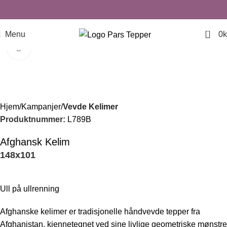
0
Menu
0
k
Click to enlarge
-44%
Hjem
Kampanjer
Vevde Kelimer
Produktnummer:
L789B
Afghansk Kelim
148
x
101
Ull på ullrenning
Afghanske kelimer er tradisjonelle håndvevde tepper fra
Afghanistan, kjennetegnet ved sine livlige geometriske mønstre