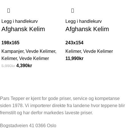
-27%
Legg i handlekurv
Legg i handlekurv
Afghansk Kelim
Afghansk Kelim
198x165
243x154
Kampanjer
,
Vevde Kelimer
,
Kelimer
,
Vevde Kelimer
Kelimer
,
Vevde Kelimer
11,990
kr
4,390
kr
5,990
kr
Pars Tepper er kjent for gode priser, service og kompetanse
siden 1978. Vi importerer direkte fra landene hvor teppene blir
fremstilt og har derfor markedes laveste priser.
Bogstadveien 41 0366 Oslo