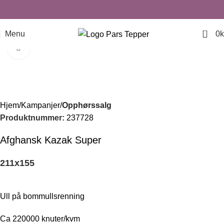
0
Menu
0
k
Click to enlarge
-50%
Hjem
Kampanjer
Opphørssalg
Produktnummer:
237728
Afghansk Kazak Super
211
x
155
Ull på bommullsrenning
Ca 220000 knuter/kvm