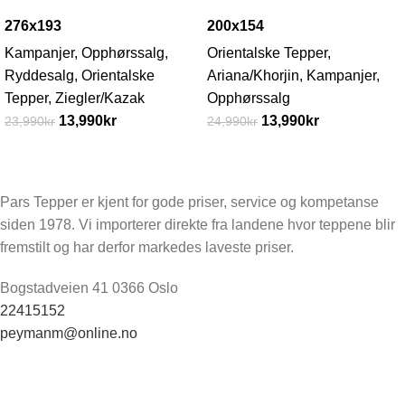
276x193
200x154
Kampanjer
,
Opphørssalg
,
Orientalske Tepper
,
Ryddesalg
,
Orientalske
Ariana/Khorjin
,
Kampanjer
,
Tepper
,
Ziegler/Kazak
Opphørssalg
13,990
kr
13,990
kr
23,990
kr
24,990
kr
Pars Tepper er kjent for gode priser, service og kompetanse
siden 1978. Vi importerer direkte fra landene hvor teppene blir
fremstilt og har derfor markedes laveste priser.
Bogstadveien 41 0366 Oslo
22415152
peymanm@online.no