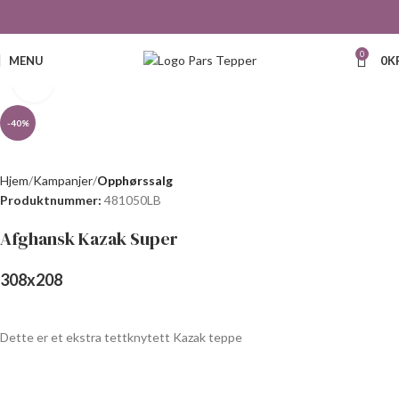
0
MENU
0
K
Click to enlarge
-40%
Hjem
Kampanjer
Opphørssalg
Produktnummer:
481050LB
Afghansk Kazak Super
308
x
208
Dette er et ekstra tettknytett Kazak teppe