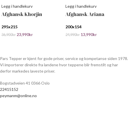
Legg i handlekurv
Legg i handlekurv
Afghansk Khorjin
Afghansk Ariana
295x215
200x154
23,990
kr
13,990
kr
36,900
kr
24,990
kr
Pars Tepper er kjent for gode priser, service og kompetanse siden 1978.
Vi importerer direkte fra landene hvor teppene blir fremstilt og har
derfor markedes laveste priser.
Bogstadveien 41 0366 Oslo
22415152
peymanm@online.no