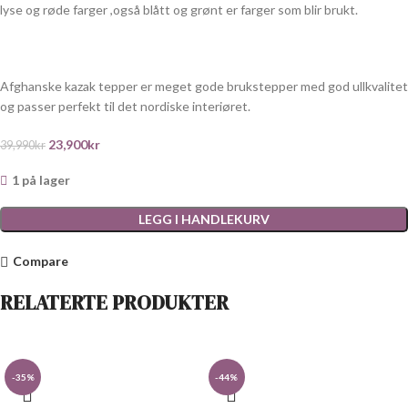
lyse og røde farger ,også blått og grønt er farger som blir brukt.
Afghanske kazak tepper er meget gode brukstepper med god ullkvalitet
og passer perfekt til det nordiske interiøret.
23,900
kr
39,990
kr
1 på lager
LEGG I HANDLEKURV
Compare
RELATERTE PRODUKTER
-35%
-44%