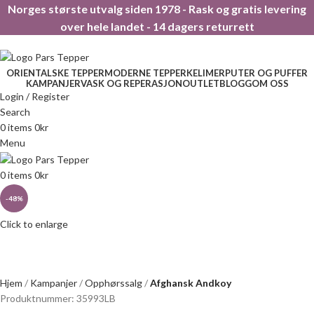
Norges største utvalg siden 1978 - Rask og gratis levering
over hele landet - 14 dagers returrett
ORIENTALSKE TEPPER
MODERNE TEPPER
KELIMER
PUTER OG PUFFER
KAMPANJER
VASK OG REPERASJON
OUTLET
BLOGG
OM OSS
Login / Register
Search
0
items
0
kr
Menu
0
items
0
kr
-48%
Click to enlarge
Hjem
Kampanjer
Opphørssalg
Afghansk Andkoy
Produktnummer:
35993LB