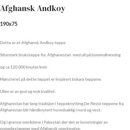
Afghansk Andkoy
190
x
75
Dette er et Afghansk Andkoy teppe
Slitesterk bruksteppe fra
Afghanestan
med ull på bommullrenning
og ca 120 000 knuter/kvm
Mønsteret på dette teppet er inspirert bokara teppene.
Ullen er av god og myk kvalitet.
Afghanistan har lang tradisjon i teppeknytting.De fleste teppene fra
Afghanistan blir håndknytett hovedsaklig i nord og vest.
Og i grense-områdene i Pakestan der det er bosetninger av
nomadestammer med Afghansk opprinnelse.