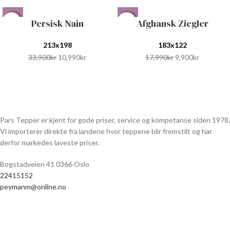
Persisk Nain
Afghansk Ziegler
-68%
-45%
213x198
183x122
33,900
kr
10,990
kr
17,990
kr
9,900
kr
Pars Tepper er kjent for gode priser, service og kompetanse siden 1978.
Vi importerer direkte fra landene hvor teppene blir fremstilt og har
derfor markedes laveste priser.
Bogstadveien 41 0366 Oslo
22415152
peymanm@online.no