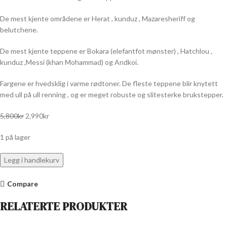
De mest kjente områdene er Herat , kunduz , Mazaresheriff og
belutchene.
De mest kjente teppene er Bokara (elefantfot mønster) , Hatchlou ,
kunduz ,Messi (khan Mohammad) og Andkoi.
Fargene er hvedsklig i varme rødtoner. De fleste teppene blir knytett
med ull på ull renning , og er meget robuste og slitesterke brukstepper.
5,800
kr
2,990
kr
1 på lager
Legg i handlekurv
Compare
RELATERTE PRODUKTER