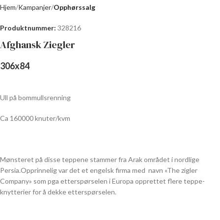
Hjem
Kampanjer
Opphørssalg
Produktnummer:
328216
Afghansk Ziegler
306
x
84
Ull på bommullsrenning
Ca 160000 knuter/kvm
Mønsteret på disse teppene stammer fra Arak området i nordlige
Persia.Opprinnelig var det et engelsk firma med navn «The zigler
Company» som pga etterspørselen i Europa opprettet flere teppe-
knytterier for å dekke etterspørselen.