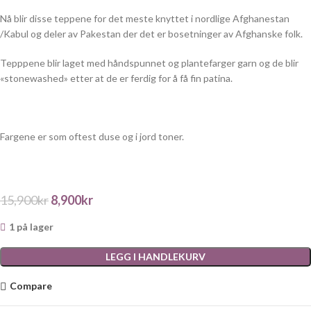
Nå blir disse teppene for det meste knyttet i nordlige Afghanestan
/Kabul og deler av Pakestan der det er bosetninger av Afghanske folk.
Tepppene blir laget med håndspunnet og plantefarger garn og de blir
«stonewashed» etter at de er ferdig for å få fin patina.
Fargene er som oftest duse og i jord toner.
15,900
kr
8,900
kr
1 på lager
LEGG I HANDLEKURV
Compare