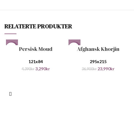
RELATERTE PRODUKTER
Persisk Moud
Afghansk Khorjin
-25%
-35%
121x84
295x215
3,290
kr
23,990
kr
4,390
kr
36,900
kr