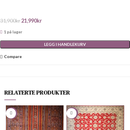
31,900
kr
21,990
kr
1 på lager
LEGG I HANDLEKURV
Compare
RELATERTE PRODUKTER
-35%
-42%