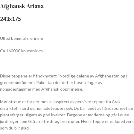
Afghansk Ariana
243
x
175
Ull på bommullsrenning
Ca 160000 knuter/kvm
Disse teppene er håndknytett i Nordlige delene av Afghanestan og i
grense-områdene i Pakestan der det er bosetninger av
nomadestammer med Afghansk opprinnelse.
Mønstrene er for det meste inspirert av persiske tepper fra Arak
distriktet i nord og nomadetepper i sør. De blir laget av håndspunnet og
plantefarget ullgarn av god kvalitet. Fargene er moderne og går i duse
jordfarger som Grå , rustrødt og bruntoner. Hvert teppe er et kunstverk
som du blir glad i.