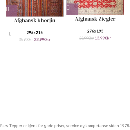
Afghansk Ziegler
Afghansk Khorjin
276x193
295x215
13,990
kr
23,990
kr
23,990
kr
36,900
kr
Pars Tepper er kjent for gode priser, service og kompetanse siden 1978.