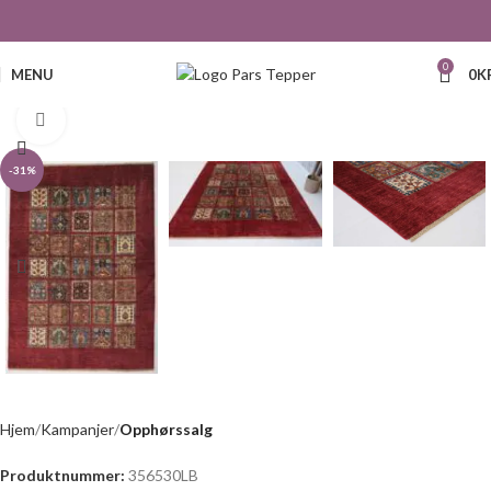
0
MENU
0
K
Click to enlarge
-31%
Hjem
Kampanjer
Opphørssalg
Produktnummer:
356530LB