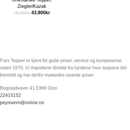
Ziegler/Kazak
43,900
kr
75,000
kr
Pars Tepper er kjent for gode priser, service og kompetanse
siden 1978. Vi importerer direkte fra landene hvor teppene blir
fremstilt og har derfor markedes laveste priser.
Bogstadveien 41 0366 Oslo
22415152
peymanm@online.no