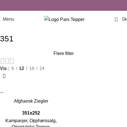
0
Menu
0
k
351
Flere filter
Vis
9
12
18
24
-41%
Afghansk Ziegler
351x252
Kampanjer
,
Opphørssalg
,
Orientalske Tepper
,