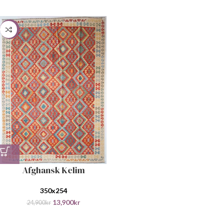
-44%
Afghansk Kelim
350x254
13,900
kr
24,900
kr