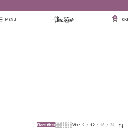
0
MENU
0
K
350
Flere filter
Vis
9
12
18
24