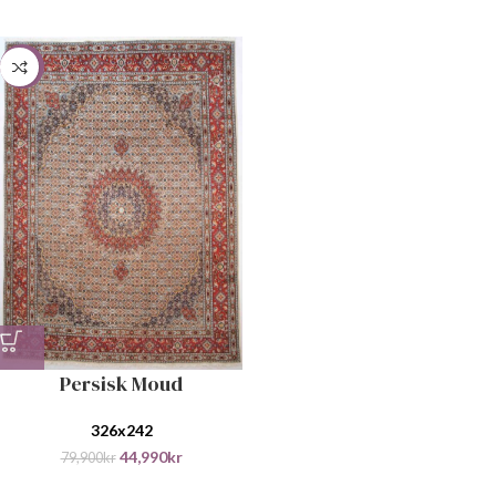
-44%
Persisk Moud
326x242
44,990
kr
79,900
kr