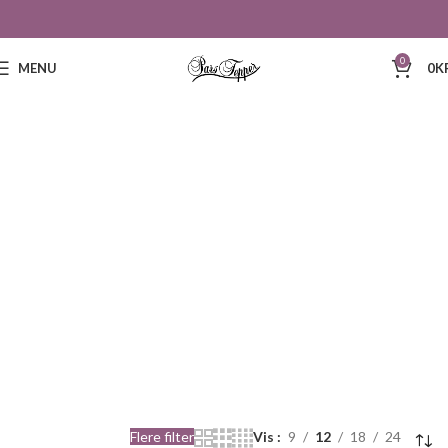
0
MENU
0
K
326
Flere filter
Vis
9
12
18
24