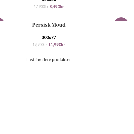
8,490
kr
17,900
kr
Persisk Moud
 I HANDLEKURV
LEGG I H
%
-50%
300x77
11,990
kr
19,900
kr
Last inn flere produkter