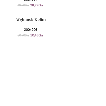
28,990
kr
49,900
kr
Afghansk Kelim
ANDLEKURV
300x206
10,450
kr
20,900
kr