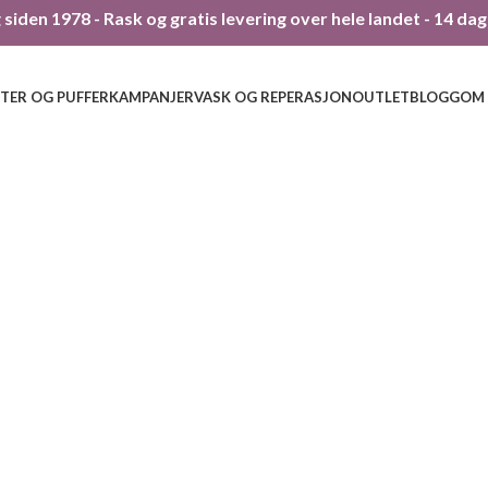
siden 1978 - Rask og gratis levering over hele landet - 14 da
TER OG PUFFER
KAMPANJER
VASK OG REPERASJON
OUTLET
BLOGG
OM
300