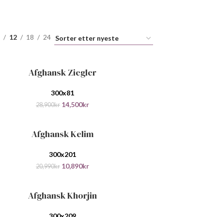
12
18
24
Afghansk Ziegler
ANDLEKURV
300x81
14,500
kr
28,900
kr
Afghansk Kelim
ANDLEKURV
300x201
10,890
kr
20,990
kr
Afghansk Khorjin
ANDLEKURV
300x209