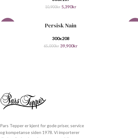
5,390
kr
10,900
kr
Persisk Nain
LEGG I HANDLEKURV
LEGG
-39%
-40
300x208
39,900
kr
65,000
kr
Pars Tepper er kjent for gode priser, service
og kompetanse siden 1978. Vi importerer