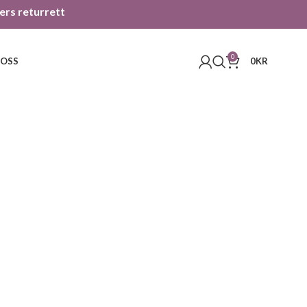
gers returrett
0
 OSS
0
KR