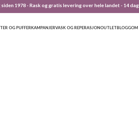
siden 1978 - Rask og gratis levering over hele landet - 14 da
TER OG PUFFER
KAMPANJER
VASK OG REPERASJON
OUTLET
BLOGG
OM
255