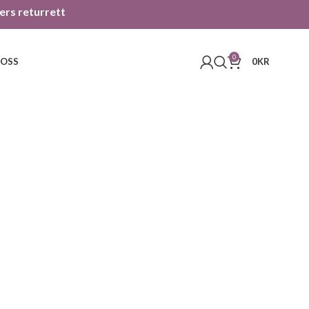
gers returrett
0
 OSS
0
KR