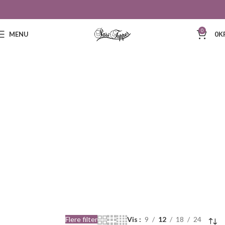
0
MENU
0
K
214
Flere filter
Vis
9
12
18
24