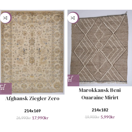
-33%
-70%
Marokkansk Beni
Ouaraine Mirirt
Afghansk Ziegler Zero
214x182
214x169
5,990
kr
19,900
kr
17,990
kr
26,990
kr