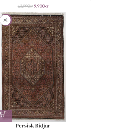
9,900
kr
13,990
kr
-32%
Persisk Bidjar