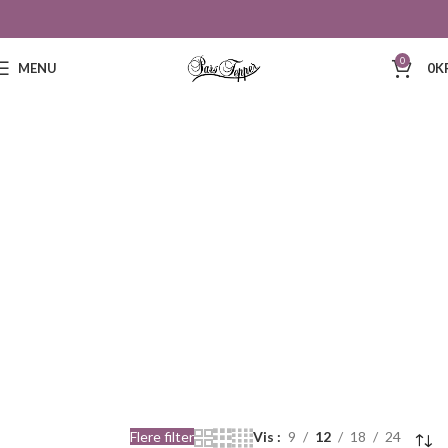
0
MENU
0
K
185
Flere filter
Vis
9
12
18
24