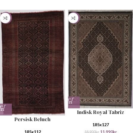
-29%
-37%
Indisk Royal Tabriz
Persisk Beluch
185x127
185x112
11,990
kr
18,900
kr