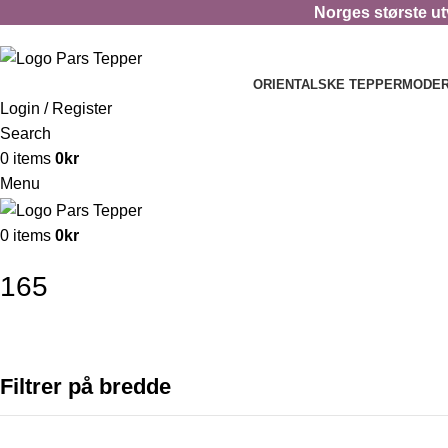
Norges største utv
ORIENTALSKE TEPPER
MODER
Login / Register
Search
0
items
0
kr
Menu
0
items
0
kr
165
Filtrer på bredde