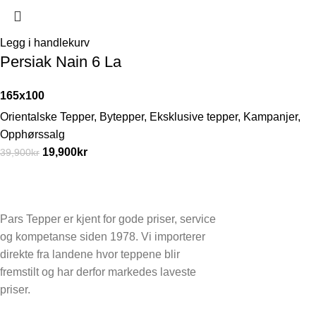
Legg i handlekurv
Persiak Nain 6 La
165x100
Orientalske Tepper
,
Bytepper
,
Eksklusive tepper
,
Kampanjer
,
Opphørssalg
19,900
kr
39,900
kr
Pars Tepper er kjent for gode priser, service
og kompetanse siden 1978. Vi importerer
direkte fra landene hvor teppene blir
fremstilt og har derfor markedes laveste
priser.