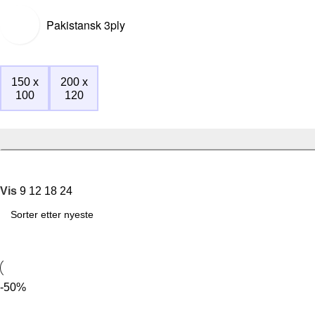
Pakistansk 3ply
150 x
200 x
100
120
Vis
9
12
18
24
-50%