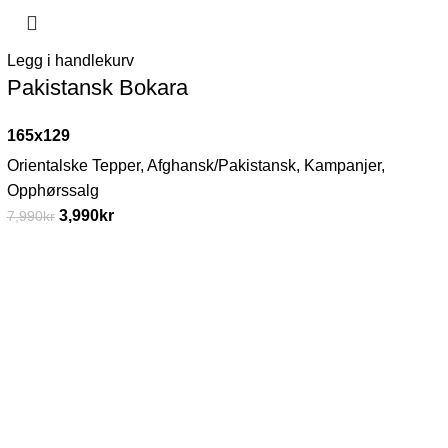
Legg i handlekurv
Pakistansk Bokara
165x129
Orientalske Tepper
,
Afghansk/Pakistansk
,
Kampanjer
,
Opphørssalg
3,990
kr
7,990
kr