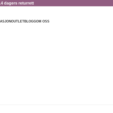
14 dagers returrett
RASJON
OUTLET
BLOGG
OM OSS