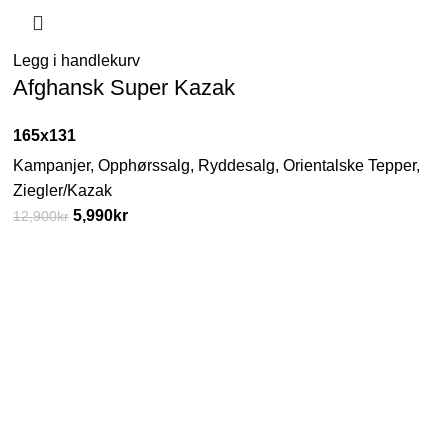
Legg i handlekurv
Afghansk Super Kazak
165x131
Kampanjer
,
Opphørssalg
,
Ryddesalg
,
Orientalske Tepper
,
Ziegler/Kazak
5,990
kr
12,900
kr