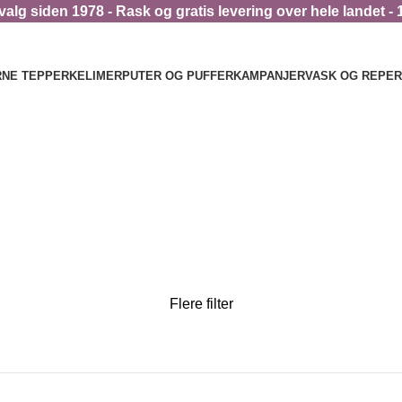
alg siden 1978 - Rask og gratis levering over hele landet - 
NE TEPPER
KELIMER
PUTER OG PUFFER
KAMPANJER
VASK OG REPE
Flere filter