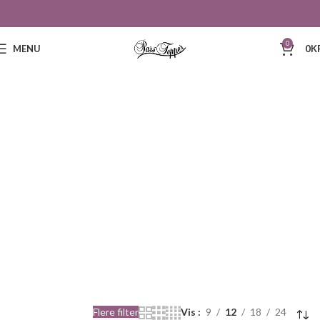
0
MENU
0
K
160
Flere filter
Vis
9
12
18
24