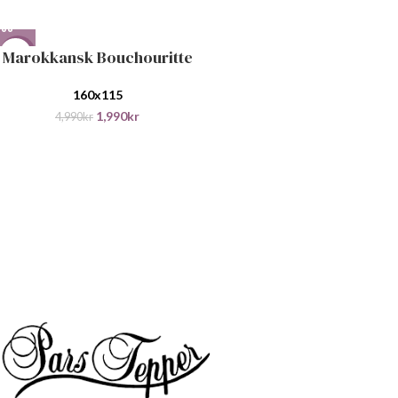
Marokkansk Bouchouritte
-60%
160x115
1,990
kr
4,990
kr