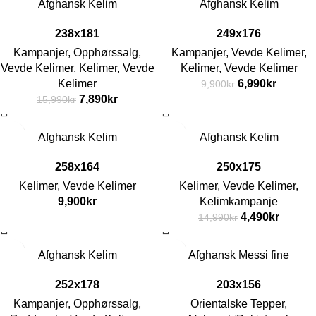
Afghansk Kelim
Afghansk Kelim
238x181
249x176
Kampanjer
,
Opphørssalg
,
Kampanjer
,
Vevde Kelimer
,
Vevde Kelimer
,
Kelimer
,
Vevde
Kelimer
,
Vevde Kelimer
Kelimer
6,990
kr
9,900
kr
7,890
kr
15,990
kr
-70%
Afghansk Kelim
Afghansk Kelim
258x164
250x175
Kelimer
,
Vevde Kelimer
Kelimer
,
Vevde Kelimer
,
9,900
kr
Kelimkampanje
4,490
kr
14,990
kr
-70%
Afghansk Kelim
Afghansk Messi fine
252x178
203x156
Kampanjer
,
Opphørssalg
,
Orientalske Tepper
,