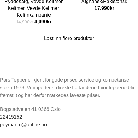
Ryddesalg
,
Vevde Kelimer
,
Afghansk/Pakistansk
Kelimer
,
Vevde Kelimer
,
17,990
kr
Kelimkampanje
4,490
kr
14,990
kr
Last inn flere produkter
Pars Tepper er kjent for gode priser, service og kompetanse
siden 1978. Vi importerer direkte fra landene hvor teppene blir
fremstilt og har derfor markedes laveste priser.
Bogstadveien 41 0366 Oslo
22415152
peymanm@online.no