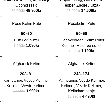
Opphørssalg
Tepper
,
Ziegler/Kazak
49,900
kr
14,500
kr
89,000
kr
28,900
kr
-45%
-40%
Rose Kelim Pute
Rosekelim Pute
50x50
50x50
Puter og puffer
Julegaveideer
,
Kelim Puter
,
1,090
kr
Kelimer
,
Puter og puffer
1,990
kr
1,190
kr
1,990
kr
-50%
-68%
Afghansk Kelim
Afghansk Kelim
293x81
248x174
Kampanjer
,
Vevde Kelimer
,
Kampanjer
,
Vevde Kelimer
,
Kelimer
,
Vevde Kelimer
Kelimer
,
Vevde Kelimer
,
3,990
kr
Kelimkampanje
7,990
kr
4,490
kr
13,990
kr
-51%
-29%