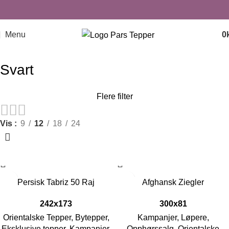
Menu
0
Svart
Flere filter
Vis
9
12
18
24
-44%
-50%
Persisk Tabriz 50 Raj
Afghansk Ziegler
242x173
300x81
Orientalske Tepper
,
Bytepper
,
Kampanjer
,
Løpere
,
Eksklusive tepper
,
Kampanjer
,
Opphørssalg
,
Orientalske